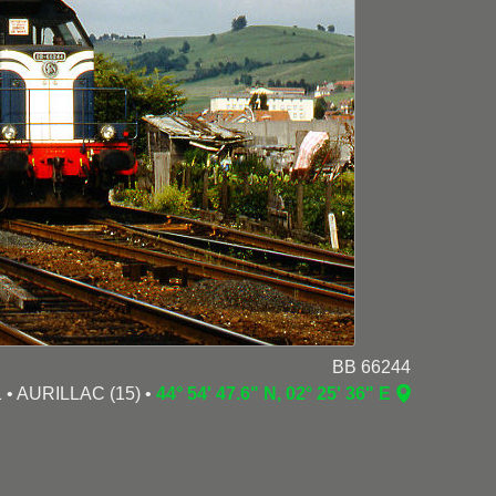
BB 66244
1 • AURILLAC (15) •
44° 54' 47.6" N, 02° 25' 36" E