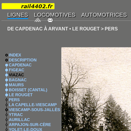
DE CAPDENAC À ARVANT • LE ROUGET > PERS
INDEX
DESCRIPTION
CAPDENAC
FIGEAC
VIAZAC
BAGNAC
MAURS
BOISSET (CANTAL)
LE ROUGET
PERS
LA CAPELLE-VIESCAMP
VIESCAMP-SOUS-JALLÈS
YTRAC
AURILLAC
ARPAJON-SUR-CÈRE
YOLET-LE-DOUX