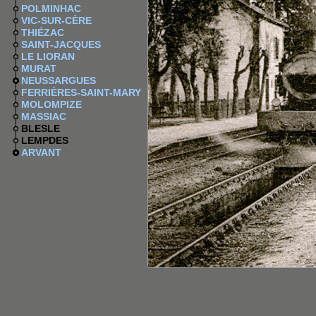
POLMINHAC
VIC-SUR-CÈRE
THIÉZAC
SAINT-JACQUES
LE LIORAN
MURAT
NEUSSARGUES
FERRIÈRES-SAINT-MARY
MOLOMPIZE
MASSIAC
BLESLE
LEMPDES
ARVANT