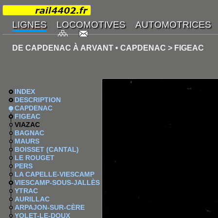
DE CAPDENAC À ARVANT • CAPDENAC > FIGEAC
INDEX
DESCRIPTION
CAPDENAC
FIGEAC
VIAZAC
BAGNAC
MAURS
BOISSET (CANTAL)
LE ROUGET
PERS
LA CAPELLE-VIESCAMP
VIESCAMP-SOUS-JALLÈS
YTRAC
AURILLAC
ARPAJON-SUR-CÈRE
YOLET-LE-DOUX