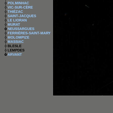
POLMINHAC
VIC-SUR-CÈRE
THIÉZAC
SAINT-JACQUES
LE LIORAN
MURAT
NEUSSARGUES
FERRIÈRES-SAINT-MARY
MOLOMPIZE
MASSIAC
BLESLE
LEMPDES
ARVANT