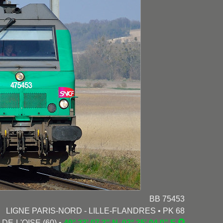
BB 75453
LIGNE PARIS-NORD - LILLE-FLANDRES • PK 68
-DE-L'OISE (60) •
49° 23' 07.3" N, 02° 25' 04.0" E