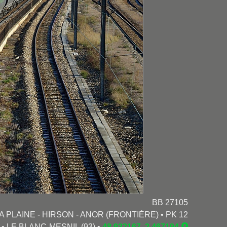
BB 27105
A PLAINE - HIRSON - ANOR (FRONTIÈRE) • PK 12
3 • LE BLANC-MESNIL (93) •
48.932167, 2.467194