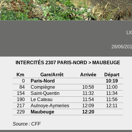
LI
28/06/201
INTERCITÉS 2307 PARIS-NORD > MAUBEUGE
Km
Gare/Arrêt
Arrivée
Départ
0
Paris-Nord
10:19
84
Compiègne
10:58
11:00
154
Saint-Quentin
11:32
11:34
190
Le Cateau
11:54
11:56
217
Aulnoye-Aymeries
12:09
12:11
229
Maubeuge
12:20
Source : CFF