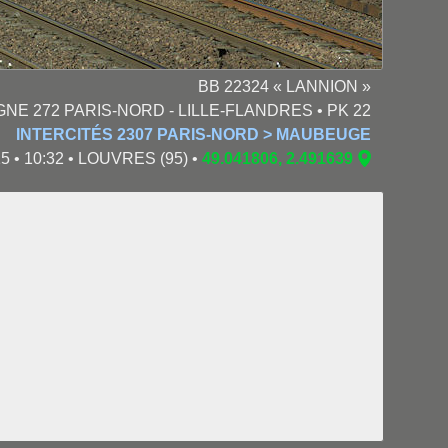
BB 22324 « LANNION »
GNE 272 PARIS-NORD - LILLE-FLANDRES • PK 22
INTERCITÉS 2307 PARIS-NORD > MAUBEUGE
5 • 10:32 • LOUVRES (95) •
49.041806, 2.491639