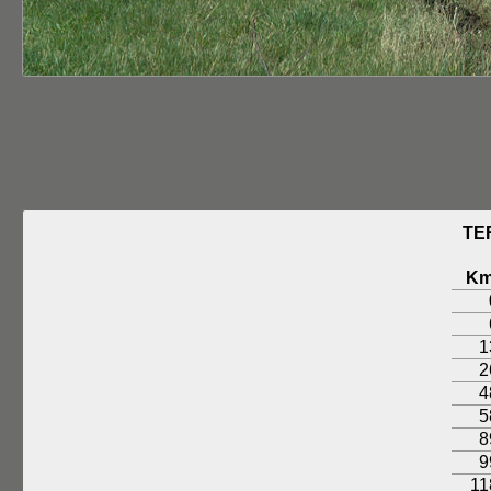
TE
K
1
2
4
5
8
9
11