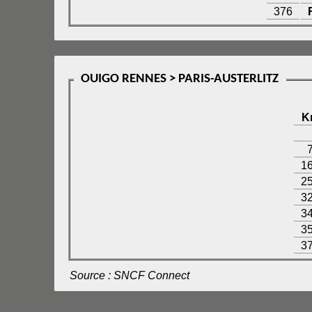
376
OUIGO RENNES > PARIS-AUSTERLITZ
K
1
2
3
3
3
3
Source : SNCF Connect