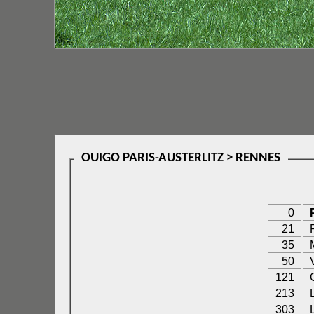
OUIGO PARIS-AUSTERLITZ > RENNES
0
21
35
50
121
213
303