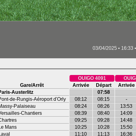
03/04/2025 • 16:3
OUIGO 4091
OUIG
Gare/Arrêt
Arrivée
Départ
Arrivée
Paris-Austerlitz
07:58
Pont-de-Rungis-Aéroport d'Orly
08:12
08:15
-
Massy-Palaiseau
08:24
08:26
13:53
Versailles-Chantiers
08:39
08:40
14:09
Chartres
09:25
09:28
14:48
Le Mans
10:25
10:28
15:50
Laval
11:10
11:13
16:36