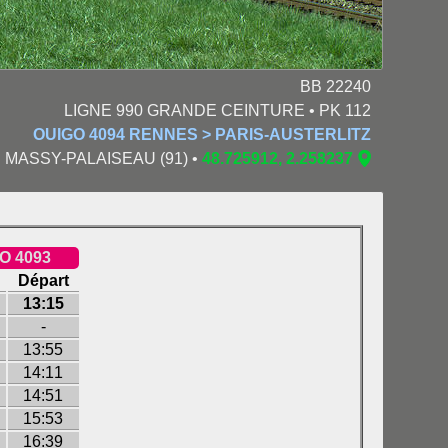
BB 22240
LIGNE 990 GRANDE CEINTURE • PK 112
OUIGO 4094 RENNES > PARIS-AUSTERLITZ
3 • MASSY-PALAISEAU (91) •
48.725912, 2.258237
O 4093
Départ
13:15
-
13:55
14:11
14:51
15:53
16:39