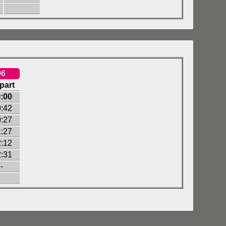
96
part
:00
:42
:27
:27
:12
:31
-