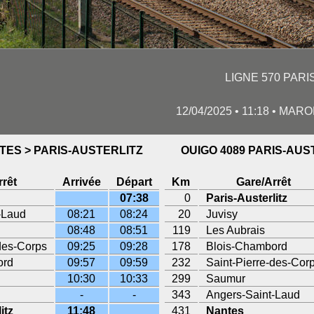
LIGNE 570 PARI
12/04/2025 • 11:18 • MA
TES > PARIS-AUSTERLITZ
OUIGO 4089 PARIS-AUS
rrêt
Arrivée
Départ
Km
Gare/Arrêt
07:38
0
Paris-Austerlitz
-Laud
08:21
08:24
20
Juvisy
08:48
08:51
119
Les Aubrais
des-Corps
09:25
09:28
178
Blois-Chambord
ord
09:57
09:59
232
Saint-Pierre-des-Cor
10:30
10:33
299
Saumur
-
-
343
Angers-Saint-Laud
itz
11:48
431
Nantes