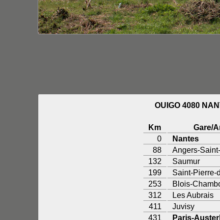
OUIGO 4080 NAN
Km
Gare/A
0
Nantes
88
Angers-Saint
132
Saumur
199
Saint-Pierre-
253
Blois-Chamb
312
Les Aubrais
411
Juvisy
431
Paris-Austerl