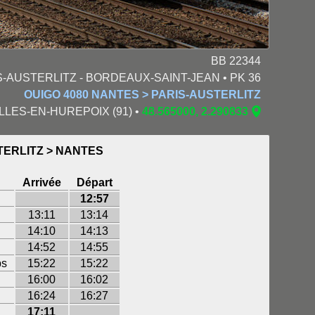
BB 22344
S-AUSTERLITZ - BORDEAUX-SAINT-JEAN • PK 36
OUIGO 4080 NANTES > PARIS-AUSTERLITZ
ROLLES-EN-HUREPOIX (91) •
48.565000, 2.290833
TERLITZ > NANTES
Arrivée
Départ
12:57
13:11
13:14
14:10
14:13
14:52
14:55
ps
15:22
15:22
16:00
16:02
16:24
16:27
17:11