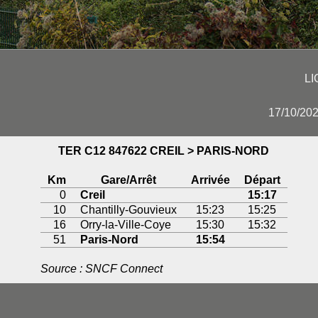
LI
17/10/202
TER C12 847622 CREIL > PARIS-NORD
Km
Gare/Arrêt
Arrivée
Départ
0
Creil
15:17
10
Chantilly-Gouvieux
15:23
15:25
16
Orry-la-Ville-Coye
15:30
15:32
51
Paris-Nord
15:54
Source : SNCF Connect