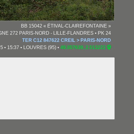
BB 15042 « ÉTIVAL-CLAIREFONTAINE »
GNE 272 PARIS-NORD - LILLE-FLANDRES • PK 24
TER C12 847622 CREIL > PARIS-NORD
5 • 15:37 • LOUVRES (95) •
49.057639, 2.513222