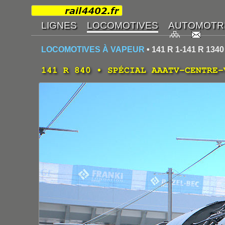
LOCOMOTIVES À VAPEUR
• 141 R 1-141 R 1340
141 R 840 • SPÉCIAL AAATV-CENTRE-