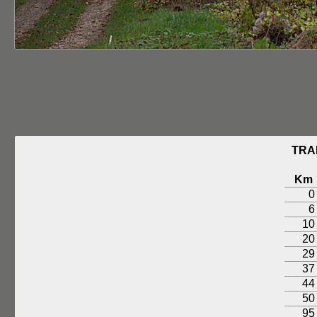
TRA
Km
0
6
10
20
29
37
44
50
95