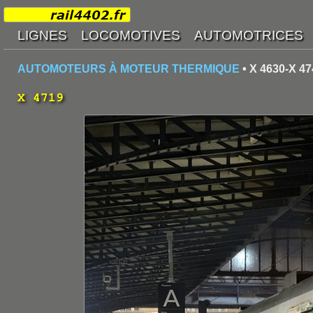
AUTOMOTEURS À MOTEUR THERMIQUE
• X 4630-X 47
X 4719