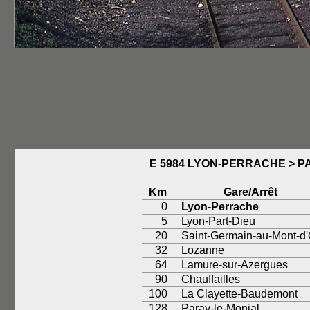
E 5984 LYON-PERRACHE > P
Km
Gare/Arrêt
0
Lyon-Perrache
5
Lyon-Part-Dieu
20
Saint-Germain-au-Mont-d'
32
Lozanne
64
Lamure-sur-Azergues
90
Chauffailles
100
La Clayette-Baudemont
128
Paray-le-Monial