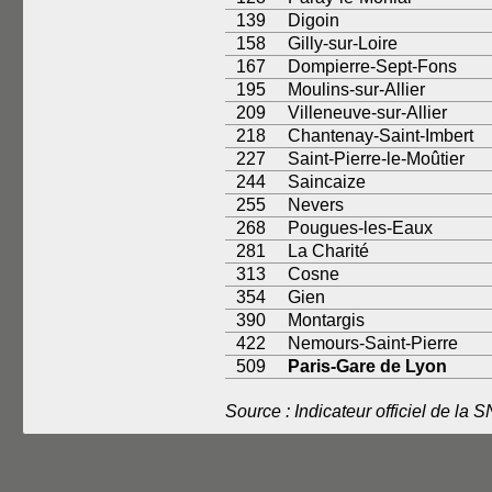
139
Digoin
158
Gilly-sur-Loire
167
Dompierre-Sept-Fons
195
Moulins-sur-Allier
209
Villeneuve-sur-Allier
218
Chantenay-Saint-Imbert
227
Saint-Pierre-le-Moûtier
244
Saincaize
255
Nevers
268
Pougues-les-Eaux
281
La Charité
313
Cosne
354
Gien
390
Montargis
422
Nemours-Saint-Pierre
509
Paris-Gare de Lyon
Source : Indicateur officiel de la 