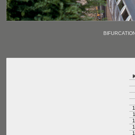
BIFURCATION
1
1
1
1