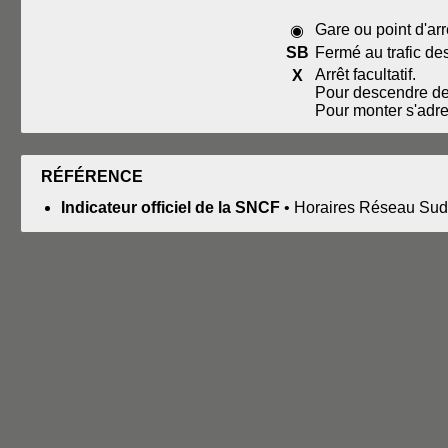
Gare ou point d'arr
◉
SB
Fermé au trafic de
Arrêt facultatif.
X
Pour descendre dem
Pour monter s'adres
RÉFÉRENCE
Indicateur officiel de la SNCF
• Horaires Réseau Sud-