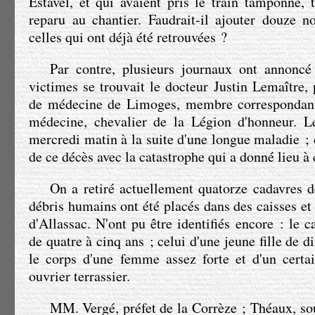
Estavel, et qui avaient pris le train tamponné, 
reparu au chantier. Faudrait-il ajouter douze n
celles qui ont déjà été retrouvées ?
Par contre, plusieurs journaux ont annonc
victimes se trouvait le docteur Justin Lemaître, 
de médecine de Limoges, membre correspondant
médecine, chevalier de la Légion d'honneur. L
mercredi matin à la suite d'une longue maladie ; 
de ce décès avec la catastrophe qui a donné lieu à 
On a retiré actuellement quatorze cadavres 
débris humains ont été placés dans des caisses et
d'Allassac. N'ont pu être identifiés encore : le ca
de quatre à cinq ans ; celui d'une jeune fille de d
le corps d'une femme assez forte et d'un certa
ouvrier terrassier.
MM. Vergé
, préfet de la Corrèze ; Théaux, so