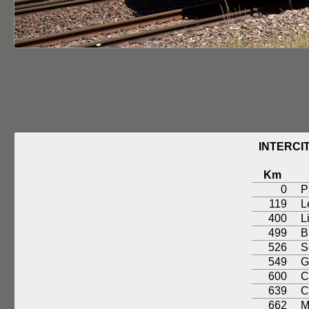
INTERCI
Km
0
P
119
L
400
L
499
B
526
S
549
G
600
C
639
C
662
M