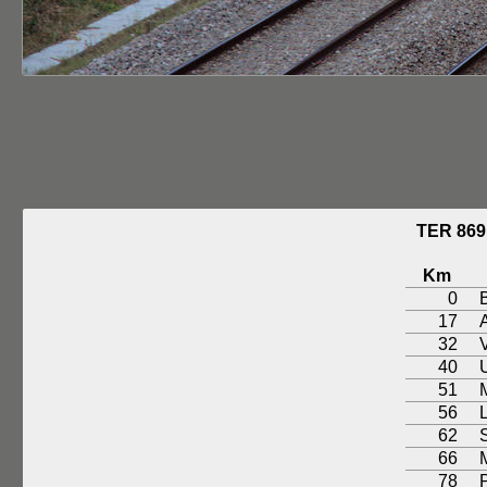
TER 86
Km
0
B
17
32
40
51
56
62
S
66
78
P