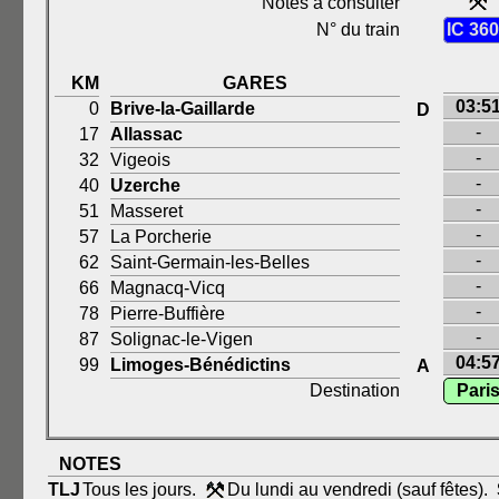
Notes à consulter
N° du train
IC 36
KM
GARES
03:5
0
Brive-la-Gaillarde
D
-
17
Allassac
-
32
Vigeois
-
40
Uzerche
-
51
Masseret
-
57
La Porcherie
-
62
Saint-Germain-les-Belles
-
66
Magnacq-Vicq
-
78
Pierre-Buffière
-
87
Solignac-le-Vigen
04:5
99
Limoges-Bénédictins
A
Destination
Pari
NOTES
TLJ
Tous les jours.
Du lundi au vendredi (sauf fêtes).