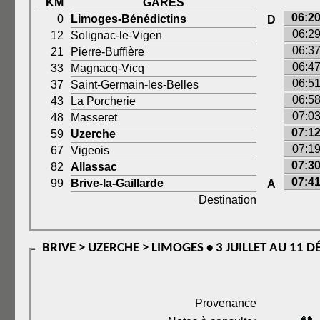
KM
GARES
06:2
0
Limoges-Bénédictins
D
06:2
12
Solignac-le-Vigen
06:3
21
Pierre-Buffière
06:4
33
Magnacq-Vicq
06:5
37
Saint-Germain-les-Belles
06:5
43
La Porcherie
07:0
48
Masseret
07:1
59
Uzerche
07:1
67
Vigeois
07:3
82
Allassac
07:4
99
Brive-la-Gaillarde
A
Destination
BRIVE > UZERCHE > LIMOGES • 3 JUILLET AU 11 
Provenance