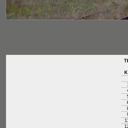
T
K
1
1