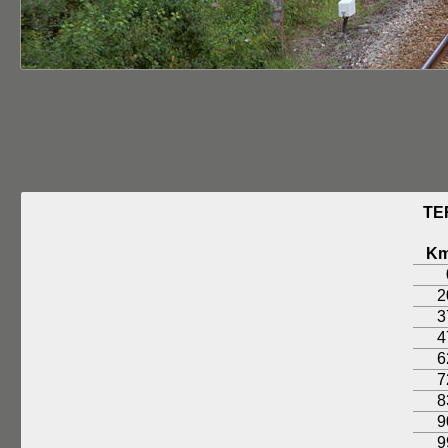
TE
K
2
3
4
6
7
8
9
9