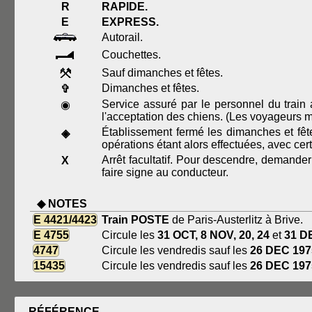
R
RAPIDE.
E
EXPRESS.
Autorail.
Couchettes.
Sauf dimanches et fêtes.
Dimanches et fêtes.
✞
Service assuré par le personnel du train a
◉
l'acceptation des chiens. (Les voyageurs m
Établissement fermé les dimanches et fête
◈
opérations étant alors effectuées, avec cert
Arrêt facultatif. Pour descendre, demander 
X
faire signe au conducteur.
◆ NOTES
E 4421/4423
Train POSTE
de Paris-Austerlitz à Brive.
E 4755
Circule les
31 OCT, 8 NOV, 20, 24
et
31 D
4747
Circule les vendredis sauf les
26 DEC 1975
15435
Circule les vendredis sauf les
26 DEC 1975
RÉFÉRENCE