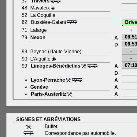
37
Thiviers
48
Mavaleix ◈
52
La Coquille
62
Bussière-Galant
Briv
↓
71
Lafarge
06:5
79
Nexon
A
06:5
D
-
88
Beynac (Haute-Vienne)
-
90
L'Aiguille ◉
07:1
99
Limoges-Bénédictins
A
D
»
Lyon-Perrache
A
»
Genève
A
»
Paris-Austerlitz
A
SIGNES ET ABRÉVIATIONS
Buffet.
Correspondance par automobile.