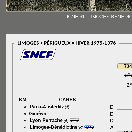
LIGNE 611 LIMOGES-BÉNÉDICT
LIMOGES > PÉRIGUEUX • HIVER 1975-1976
734
e
2
KM
GARES
»
Paris-Austerlitz
D
»
Genève
D
»
Lyon-Perrache
D
»
Limoges-Bénédictins
A