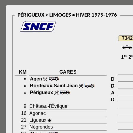
PÉRIGUEUX > LIMOGES • HIVER 1975-1976
7342
re
1
2
KM
GARES
»
Agen
D
»
Bordeaux-Saint-Jean
D
»
Périgueux
A
D
9
Château-l'Évêque
16
Agonac
21
Ligueux ◉
27
Négrondes