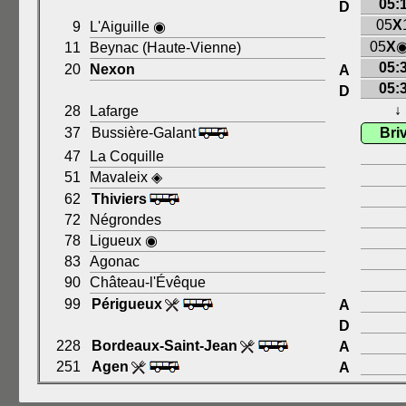
05:
D
05
X
9
L'Aiguille ◉
05
X
◉
11
Beynac (Haute-Vienne)
05:
20
Nexon
A
05:
D
↓
28
Lafarge
37
Bussière-Galant
Bri
47
La Coquille
51
Mavaleix ◈
62
Thiviers
72
Négrondes
78
Ligueux ◉
83
Agonac
90
Château-l'Évêque
99
Périgueux
A
D
228
Bordeaux-Saint-Jean
A
251
Agen
A