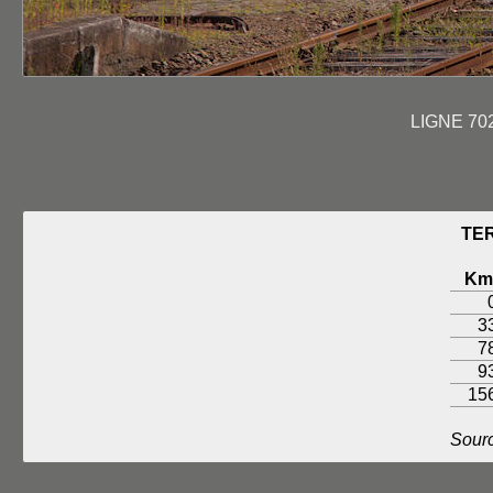
LIGNE 70
TER
Km
3
7
9
15
Sourc