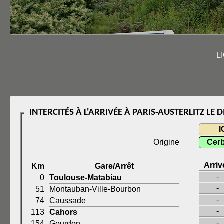
L
INTERCITÉS À L'ARRIVÉE À PARIS-AUSTERLITZ L
I
Origine
Cerb
Arriv
Km
Gare/Arrêt
-
0
Toulouse-Matabiau
-
51
Montauban-Ville-Bourbon
-
74
Caussade
-
113
Cahors
-
154
Gourdon