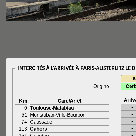
INTERCITÉS À L'ARRIVÉE À PARIS-AUSTERLITZ L
I
Origine
Cerb
Arriv
Km
Gare/Arrêt
-
0
Toulouse-Matabiau
-
51
Montauban-Ville-Bourbon
-
74
Caussade
-
113
Cahors
-
154
Gourdon