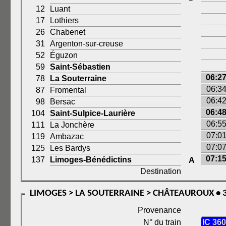
12
Luant
17
Lothiers
26
Chabenet
31
Argenton-sur-creuse
52
Éguzon
59
Saint-Sébastien
06:2
78
La Souterraine
06:3
87
Fromental
06:4
98
Bersac
06:4
104
Saint-Sulpice-Laurière
06:5
111
La Jonchère
07:0
119
Ambazac
07:0
125
Les Bardys
07:1
137
Limoges-Bénédictins
A
Destination
LIMOGES > LA SOUTERRAINE > CHÂTEAUROUX • 3
Provenance
N° du train
IC 36