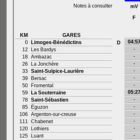
Notes à consulter
mV
F
KM
GARES
04:5
0
Limoges-Bénédictins
D
-
12
Les Bardys
-
18
Ambazac
-
26
La Jonchère
-
33
Saint-Sulpice-Laurière
-
39
Bersac
-
50
Fromental
05:2
59
La Souterraine
-
78
Saint-Sébastien
-
85
Éguzon
-
106
Argenton-sur-creuse
-
111
Chabenet
-
120
Lothiers
-
125
Luant