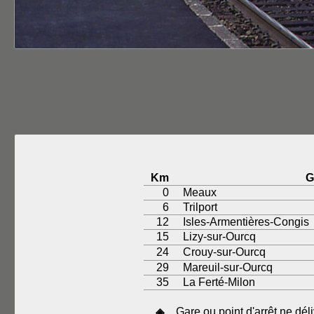
Km
G
0
Meaux
6
Trilport
12
Isles-Armentières-Congis
15
Lizy-sur-Ourcq
24
Crouy-sur-Ourcq
29
Mareuil-sur-Ourcq
35
La Ferté-Milon
Gare ou point d'arrêt ne dél
◈