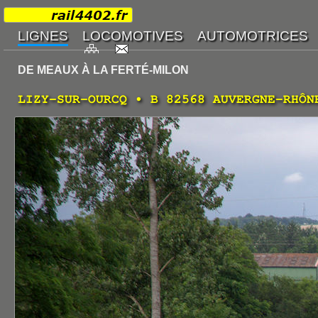
DE MEAUX À LA FERTÉ-MILON
LIZY-SUR-OURCQ • B 82568 AUVERGNE-RHÔN