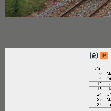
Km
0
M
6
Tr
12
Is
15
Li
24
Cr
29
Ma
35
La