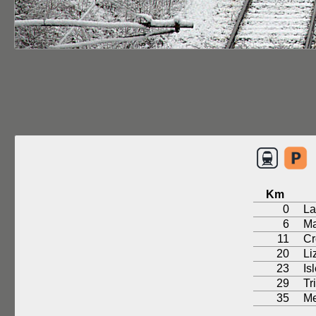
Km
0
La
6
Ma
11
Cr
20
Li
23
Is
29
Tr
35
M