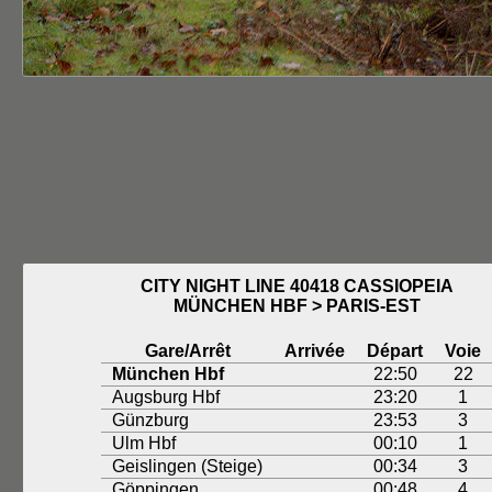
CITY NIGHT LINE 40418 CASSIOPEIA
MÜNCHEN HBF > PARIS-EST
Gare/Arrêt
Arrivée
Départ
Voie
München Hbf
22:50
22
Augsburg Hbf
23:20
1
Günzburg
23:53
3
Ulm Hbf
00:10
1
Geislingen (Steige)
00:34
3
Göppingen
00:48
4