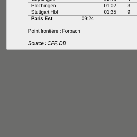
Plochingen
01:02
3
Stuttgart Hbf
01:35
9
Paris-Est
09:24
Point frontière : Forbach
Source : CFF, DB