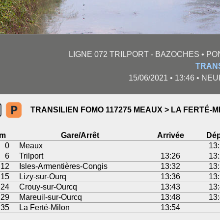
LIGNE 072 TRILPORT - BAZOCHES • P
TRANS
15/06/2021 • 13:46 • NE
TRANSILIEN FOMO 117275 MEAUX > LA FERTÉ-M
m
Gare/Arrêt
Arrivée
Dép
0
Meaux
13
6
Trilport
13:26
13
12
Isles-Armentières-Congis
13:32
13
15
Lizy-sur-Ourq
13:36
13
24
Crouy-sur-Ourcq
13:43
13
29
Mareuil-sur-Ourcq
13:48
13
35
La Ferté-Milon
13:54