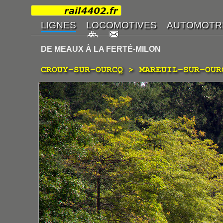
DE MEAUX À LA FERTÉ-MILON
CROUY-SUR-OURCQ > MAREUIL-SUR-OUR