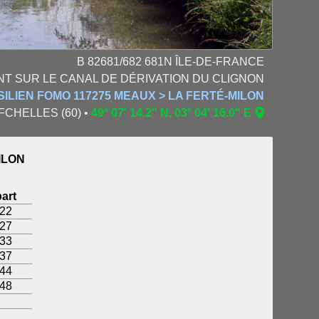
B 82681/682 681N ÎLE-DE-FRANCE
ONT SUR LE CANAL DE DÉRIVATION DU CLIGNON
ILIEN FOMO 117275 MEAUX > LA FERTÉ-MILON
UFCHELLES (60) •
49° 07' 14.2" N, 03° 04' 16.0" E
ILON
art
:22
:27
:33
:37
:44
:48