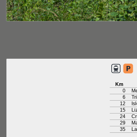
Km
0
M
6
Tr
12
Is
15
Li
24
Cr
29
Ma
35
La