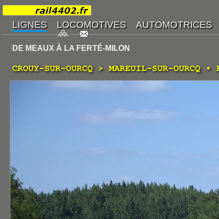
DE MEAUX À LA FERTÉ-MILON
CROUY-SUR-OURCQ > MAREUIL-SUR-OURCQ • 