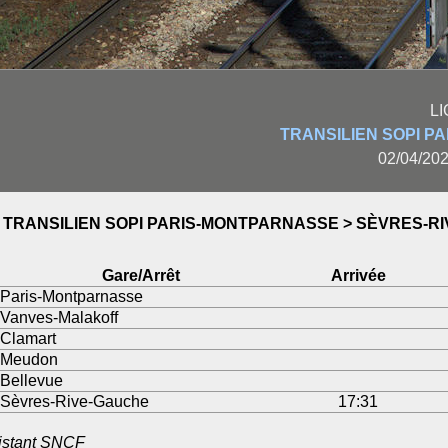
L
TRANSILIEN SOPI P
02/04/202
TRANSILIEN SOPI PARIS-MONTPARNASSE > SÈVRES-R
Gare/Arrêt
Arrivée
Paris-Montparnasse
Vanves-Malakoff
Clamart
Meudon
Bellevue
Sèvres-Rive-Gauche
17:31
sistant SNCF