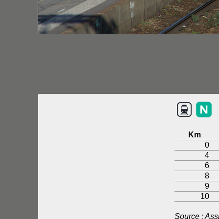
Km
0
4
6
8
9
10
Source : As