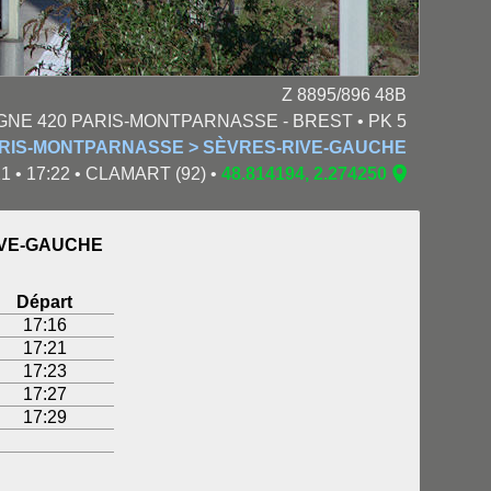
Z 8895/896 48B
IGNE 420 PARIS-MONTPARNASSE - BREST • PK 5
ARIS-MONTPARNASSE > SÈVRES-RIVE-GAUCHE
1 • 17:22 • CLAMART (92) •
48.814194, 2.274250
IVE-GAUCHE
Départ
17:16
17:21
17:23
17:27
17:29