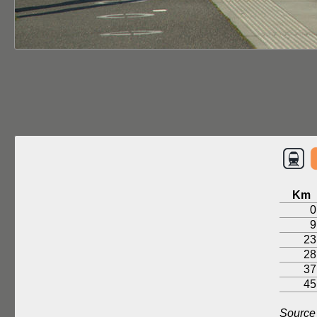
Km
0
9
23
28
37
45
Source