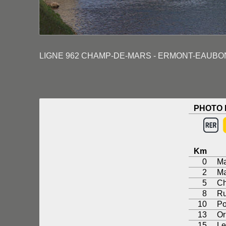
LIGNE 962 CHAMP-DE-MARS - ERMONT-EAUBONNE
PHOTO 
Km
0
Ma
2
Ma
5
Ch
8
Ru
10
Po
13
Or
15
Le