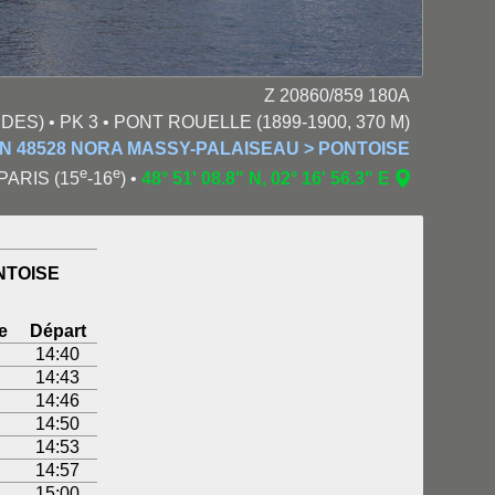
Z 20860/859 180A
) • PK 3 • PONT ROUELLE (1899-1900, 370 M)
N 48528 NORA MASSY-PALAISEAU > PONTOISE
e
e
 PARIS (15
-16
) •
48° 51' 08.8" N, 02° 16' 56.3" E
NTOISE
e
Départ
14:40
14:43
14:46
14:50
14:53
14:57
15:00