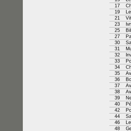
17
Ch
19
Le
21
Vi
23
Iv
25
Bi
27
Pa
30
Sa
31
Mu
32
In
33
Po
34
Ch
35
Av
36
Bo
37
Av
38
Av
39
Ne
40
Pé
42
Po
44
Sa
46
Le
48
Ge