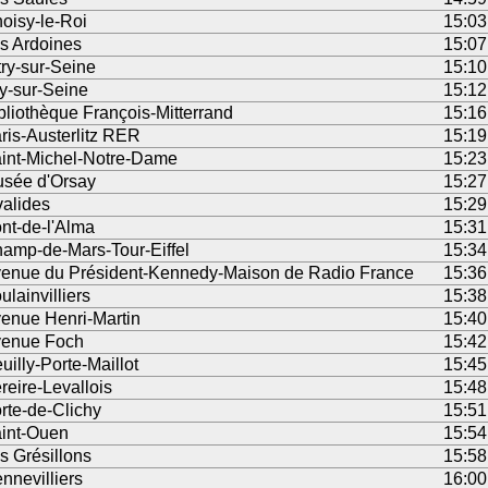
oisy-le-Roi
15:03
s Ardoines
15:07
try-sur-Seine
15:10
ry-sur-Seine
15:12
bliothèque François-Mitterrand
15:16
ris-Austerlitz RER
15:19
int-Michel-Notre-Dame
15:23
sée d'Orsay
15:27
valides
15:29
nt-de-l'Alma
15:31
amp-de-Mars-Tour-Eiffel
15:34
enue du Président-Kennedy-Maison de Radio France
15:36
ulainvilliers
15:38
enue Henri-Martin
15:40
enue Foch
15:42
uilly-Porte-Maillot
15:45
reire-Levallois
15:48
rte-de-Clichy
15:51
int-Ouen
15:54
s Grésillons
15:58
nnevilliers
16:00