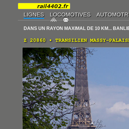
DANS UN RAYON MAXIMAL DE 10 KM... BANL
Z 20860 • TRANSILIEN MASSY-PALAIS