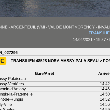
 - ARGENTEUIL (VMI - VAL DE MONTMORENCY - INVALIDES
TRANSILIE
14/04/2021 • 15:37 •
N_027296
TRANSILIEN 48528 NORA MASSY-PALAISEAU > PO
Gare/Arrêt
Arrivé
ssy-Palaiseau
ssy-Verrières
14:42
emin-d'Antony
14:46
ngis-la-Fraternelle
14:50
nt-de-Rungis
14:52
ly-Ville
14:56
s Saules
14:59