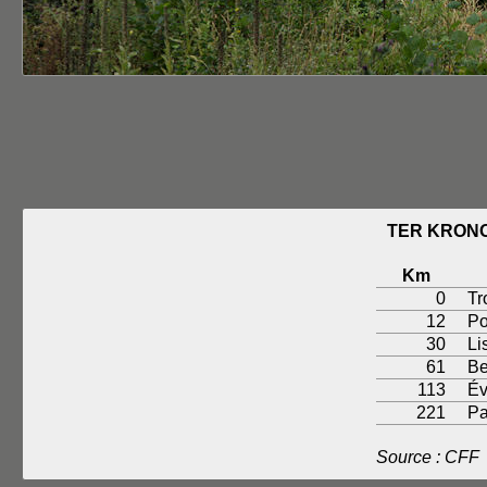
TER KRONO
Km
0
Tr
12
Po
30
Li
61
Be
113
Év
221
Pa
Source : CFF