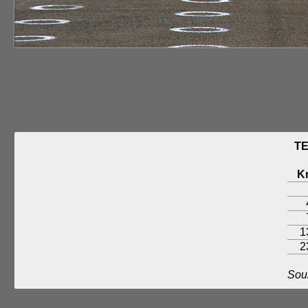
TE
K
1
2
Sou