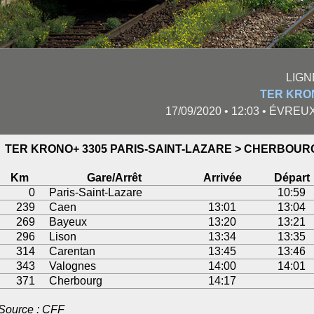
LIGN
TER KRO
17/09/2020 • 12:03 • ÉVRE
TER KRONO+ 3305 PARIS-SAINT-LAZARE > CHERBOUR
Km
Gare/Arrêt
Arrivée
Départ
0
Paris-Saint-Lazare
10:59
239
Caen
13:01
13:04
269
Bayeux
13:20
13:21
296
Lison
13:34
13:35
314
Carentan
13:45
13:46
343
Valognes
14:00
14:01
371
Cherbourg
14:17
Source : CFF