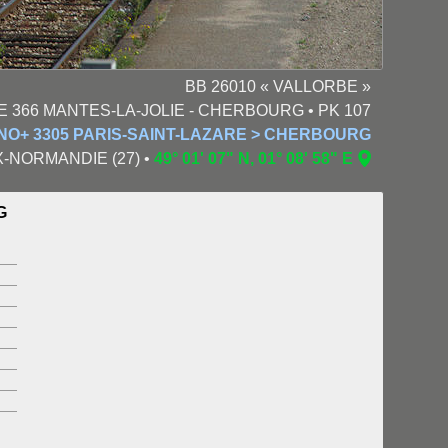
BB 26010 « VALLORBE »
E 366 MANTES-LA-JOLIE - CHERBOURG • PK 107
NO+ 3305 PARIS-SAINT-LAZARE > CHERBOURG
UX-NORMANDIE (27) •
49° 01' 07" N, 01° 08' 58" E
G