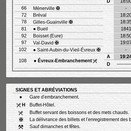
D
18:0
66
-
Ménerville
✠
72
Bréval
18:2
78
18:3
Gilles-Guainville
✠
81
● Bueil
184
92
Boisset (Eure)
18:5
97
19:0
Val-David
✠
102
-
● Saint-Aubin-du-Vieil-Évreux
✠
A
19:2
108
●
Évreux-Embranchement
D
SIGNES ET ABRÉVIATIONS
●
Gare d'embranchement.
H
Buffet-Hôtel.
Buffet servant des boissons et des mets chauds.
La délivrance des billets et l'enregistrement des
✠
Sauf dimanches et fêtes.