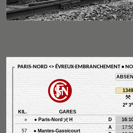
PARIS-NORD <> ÉVREUX-EMBRANCHEMENT • N
ABSEN
134
e
2
3
KIL.
GARES
»
●
Paris-Nord
H
D
16:1
A
17:5
57
●
Mantes-Gassicourt