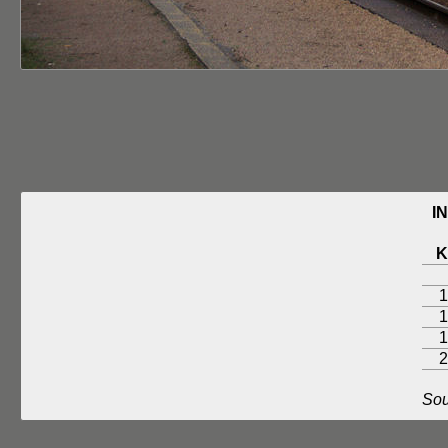
I
1
1
1
2
Sou