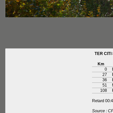
TER CIT
Km
0
27
36
51
108
Retard 00:4
Source : C