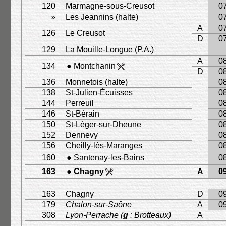
120
Marmagne-sous-Creusot
0
»
Les Jeannins (halte)
0
A
0
126
Le Creusot
D
0
129
La Mouille-Longue (P.A.)
A
0
134
● Montchanin
D
0
136
Monnetois (halte)
0
138
St-Julien-Écuisses
0
144
Perreuil
0
146
St-Bérain
0
150
St-Léger-sur-Dheune
0
152
Dennevy
0
156
Cheilly-lès-Maranges
0
160
● Santenay-les-Bains
0
163
● Chagny
A
0
163
Chagny
D
0
179
Chalon-sur-Saône
A
0
308
Lyon-Perrache (
g
: Brotteaux)
A