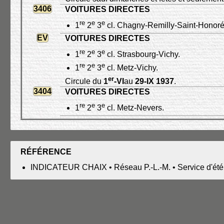
3406
VOITURES DIRECTES
re
e
e
1
2
3
cl. Chagny-Remilly-Saint-Honoré
EV
VOITURES DIRECTES
re
e
e
1
2
3
cl. Strasbourg-Vichy.
re
e
e
1
2
3
cl. Metz-Vichy.
er
Circule du
1
-VI
au
29-IX 1937
.
3404
VOITURES DIRECTES
re
e
e
1
2
3
cl. Metz-Nevers.
RÉFÉRENCE
INDICATEUR CHAIX • Réseau P.-L.-M. • Service d'été