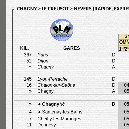
CHAGNY > LE CREUSOT > NEVERS (RAPIDE, EXPRES
3
OMN
e
KIL.
GARES
1
/2
367
Paris
D
52
Dijon
D
»
Chagny
A
145
Lyon-Perrache
D
16
Chalon-sur-Saône
D
04
»
Chagny
A
05
»
● Chagny
D
05
4
● Santenay-les-Bains
05
7
Cheilly-lès-Maranges
05
11
Dennevy
05