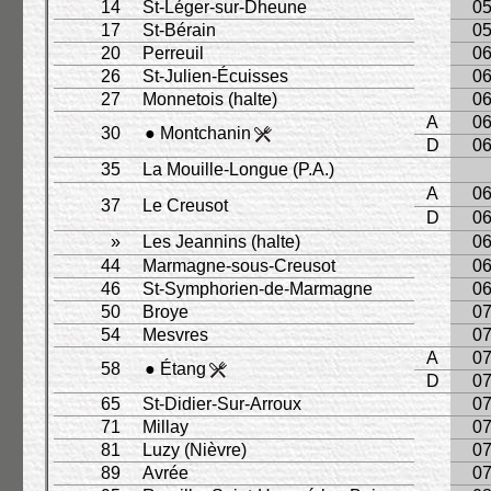
14
St-Léger-sur-Dheune
05
17
St-Bérain
05
20
Perreuil
06
26
St-Julien-Écuisses
06
27
Monnetois (halte)
06
A
06
30
● Montchanin
D
06
35
La Mouille-Longue (P.A.)
A
06
37
Le Creusot
D
06
»
Les Jeannins (halte)
06
44
Marmagne-sous-Creusot
06
46
St-Symphorien-de-Marmagne
06
50
Broye
07
54
Mesvres
07
A
07
58
● Étang
D
07
65
St-Didier-Sur-Arroux
07
71
Millay
07
81
Luzy (Nièvre)
07
89
Avrée
07