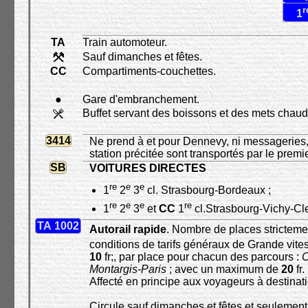
r
1
TA
Train automoteur.
Sauf dimanches et fêtes.
CC
Compartiments-couchettes.
●
Gare d'embranchement.
Buffet servant des boissons et des mets chaud
3414
Ne prend à et pour Dennevy, ni messageries, 
station précitée sont transportés par le premier
SB
VOITURES DIRECTES
re
e
e
1
2
3
cl. Strasbourg-Bordeaux ;
re
e
e
re
1
2
3
et
CC
1
cl.Strasbourg-Vichy-C
TA 1002
Autorail rapide
. Nombre de places strictemen
conditions de tarifs généraux de Grande vite
10
fr;, par place pour chacun des parcours :
C
Montargis-Paris
; avec un maximum de
20
fr.
Affecté en principe aux voyageurs à destinat
Circule sauf dimanches et fêtes et seulemen