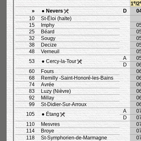
e
1
/2
»
● Nevers
D
0
10
St-Éloi (halte)
15
Imphy
0
25
Béard
0
32
Sougy
0
38
Decize
0
48
Verneuil
0
A
0
53
● Cercy-la-Tour
D
0
60
Fours
0
68
Remilly -Saint-Honoré-les-Bains
0
74
Avrée
0
83
Luzy (Nièvre)
0
92
Millay
0
99
St-Didier-Sur-Arroux
0
A
0
105
● Étang
D
0
110
Mesvres
0
114
Broye
0
118
St-Symphorien-de-Marmagne
0