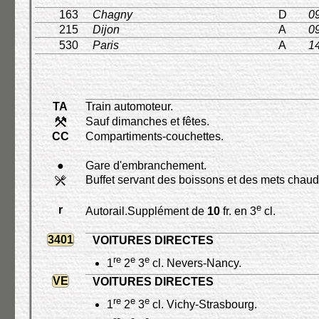
163
Chagny
D
0
215
Dijon
A
0
530
Paris
A
1
TA
Train automoteur.
Sauf dimanches et fêtes.
CC
Compartiments-couchettes.
●
Gare d'embranchement.
Buffet servant des boissons et des mets chaud
e
r
Autorail.Supplément de
10
fr. en 3
cl.
3401
VOITURES DIRECTES
re
e
e
1
2
3
cl. Nevers-Nancy.
VE
VOITURES DIRECTES
re
e
e
1
2
3
cl. Vichy-Strasbourg.