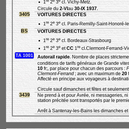
re
e
e
1
2
3
cl. Vichy-Metz.
Circule du
2-VI
au
30-IX 1937
.
3405
VOITURES DIRECTES
re
e
e
1
2
3
cl. Paris-Remilly-Saint-Honoré-
BS
VOITURES DIRECTES
re
e
e
1
2
3
cl. Bordeaux-Strasbourg
re
e
e
re
1
2
3
et
CC
1
cl.Clermont-Ferrand-V
TA 1001
Autorail rapide
. Nombre de places strictemen
conditions de tarifs généraux de Grande vite
10
fr;, par place pour chacun des parcours :
P
Clermont-Ferrand
; avec un maximum de
20
f
Affecté en principe aux voyageurs à destinat
Circule sauf dimanches et fêtes et seulemen
3439
Ne prend à et pour Avrée, ni messageries, ni
station précitée sont transportés par le premier
Arrêt à Santenay-les-Bains les dimanches et