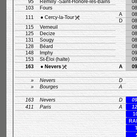
95
Remilly -Saint-Honoré-les-Bains
08
103
Fours
08
A
08
111
● Cercy-la-Tour
D
08
115
Verneuil
08
125
Decize
08
131
Sougy
08
128
Béard
08
148
Imphy
09
153
St-Éloi (halte)
09
163
● Nevers
A
09
»
Nevers
D
»
Bourges
A
163
Nevers
D
09
411
Paris
A
12
1
RA