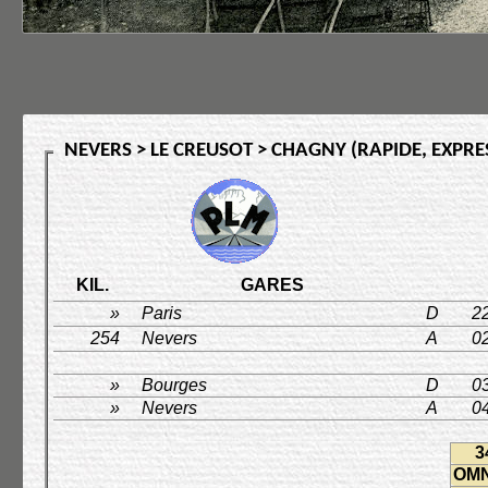
NEVERS > LE CREUSOT > CHAGNY (RAPIDE, EXPRES
KIL.
GARES
»
Paris
D
2
254
Nevers
A
0
»
Bourges
D
0
»
Nevers
A
0
3
OM