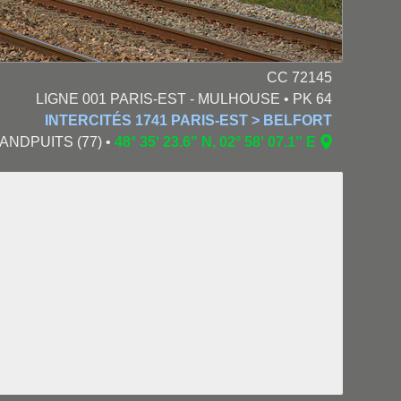
CC 72145
LIGNE 001 PARIS-EST - MULHOUSE • PK 64
INTERCITÉS 1741 PARIS-EST > BELFORT
GRANDPUITS (77) •
48° 35' 23.6" N, 02° 58' 07.1" E