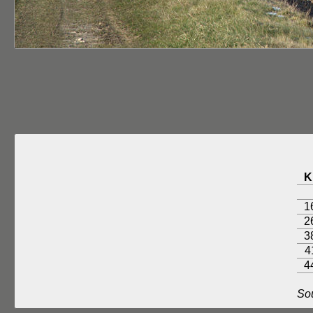
K
1
2
3
4
4
So