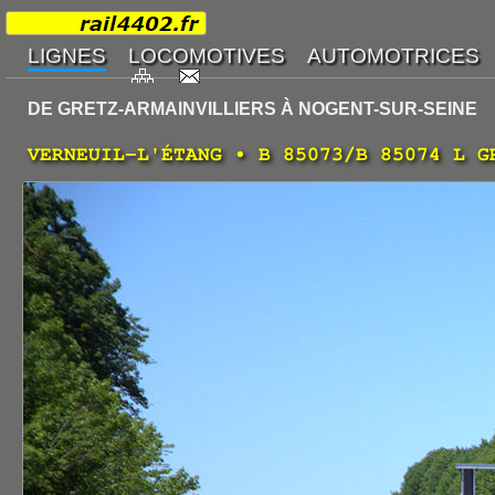
DE GRETZ-ARMAINVILLIERS À NOGENT-SUR-SEINE
VERNEUIL-L'ÉTANG • B 85073/B 85074 L G