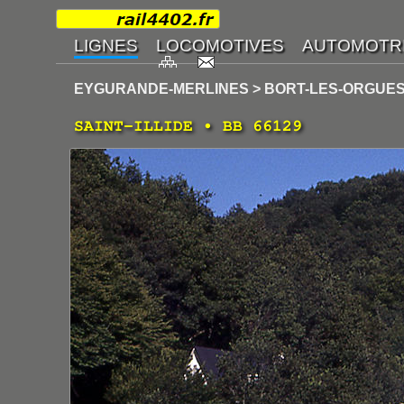
EYGURANDE-MERLINES > BORT-LES-ORGUES
SAINT-ILLIDE • BB 66129