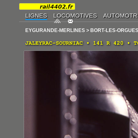
EYGURANDE-MERLINES > BORT-LES-ORGUES
JALEYRAC-SOURNIAC • 141 R 420 • T