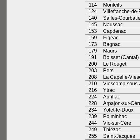
114
Monteils
124
Villefranche-de
140
Salles-Courbati
145
Naussac
153
Capdenac
159
Figeac
173
Bagnac
179
Maurs
191
Boisset (Cantal)
200
Le Rouget
203
Pers
208
La Capelle-Vie
210
Viescamp-sous-J
216
Ytrac
224
Aurillac
228
Arpajon-sur-Cèr
234
Yolet-le-Doux
239
Polminhac
244
Vic-sur-Cère
249
Thiézac
255
Saint-Jacques