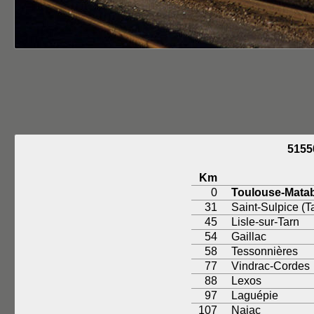
515
Km
0
Toulouse-Mata
31
Saint-Sulpice (T
45
Lisle-sur-Tarn
54
Gaillac
58
Tessonnières
77
Vindrac-Cordes
88
Lexos
97
Laguépie
107
Najac