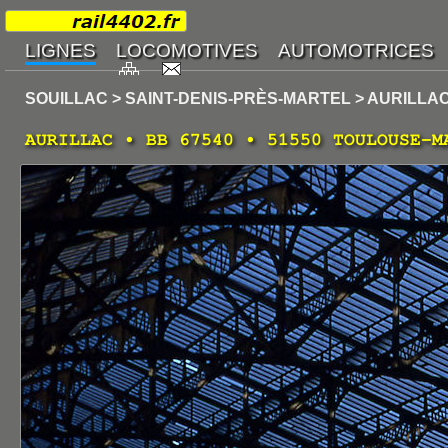
SOUILLAC > SAINT-DENIS-PRÈS-MARTEL > AURILLA
AURILLAC • BB 67540 • 51550 TOULOUSE-M