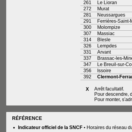
261
Le Lioran
272
Murat
281
Neussargues
291
Ferrières-Saint-
300
Molompize
307
Massiac
314
Blesle
326
Lempdes
331
Arvant
337
Brassac-les-Min
347
Le Breuil-sur-C
356
Issoire
392
Clermont-Ferr
Arrêt facultatif.
X
Pour descendre, de
Pour monter, s'adr
RÉFÉRENCE
Indicateur officiel de la SNCF
• Horaires du réseau d