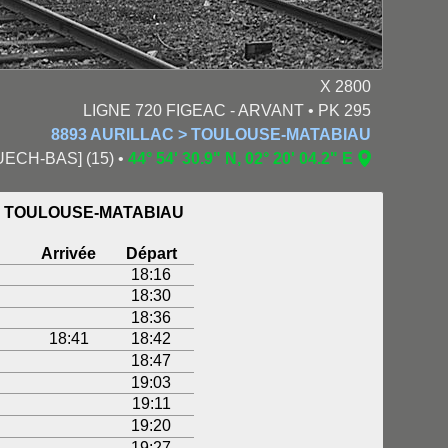
X 2800
LIGNE 720 FIGEAC - ARVANT • PK 295
8893 AURILLAC > TOULOUSE-MATABIAU
ECH-BAS] (15) •
44° 54' 30.9" N, 02° 20' 04.2" E
 > TOULOUSE-MATABIAU
Arrivée
Départ
18:16
18:30
18:36
18:41
18:42
18:47
19:03
19:11
19:20
19:27