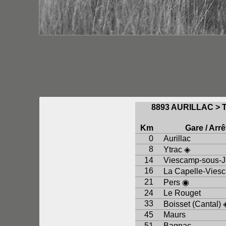
8893 AURILLAC >
Km
Gare / Arrê
0
Aurillac
8
Ytrac ◈
14
Viescamp-sous-J
16
La Capelle-Vies
21
Pers ◉
24
Le Rouget
33
Boisset (Cantal) 
45
Maurs
51
Bagnac