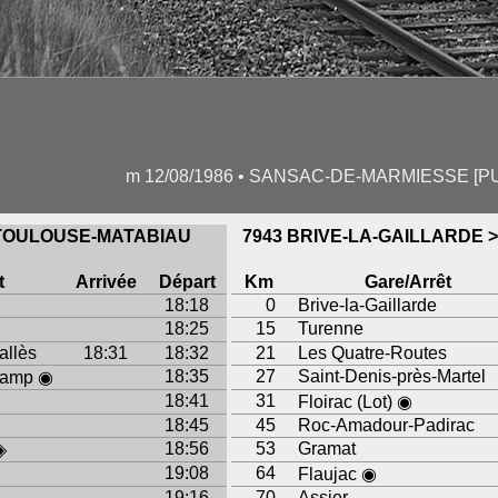
m 12/08/1986 • SANSAC-DE-MARMIESSE [PU
 TOULOUSE-MATABIAU
7943 BRIVE-LA-GAILLARDE
t
Arrivée
Départ
Km
Gare/Arrêt
18:18
0
Brive-la-Gaillarde
18:25
15
Turenne
allès
18:31
18:32
21
Les Quatre-Routes
18:35
27
Saint-Denis-près-Martel
camp ◉
18:41
31
Floirac (Lot) ◉
18:45
45
Roc-Amadour-Padirac
18:56
53
Gramat
◈
19:08
64
Flaujac ◉
19:16
70
Assier