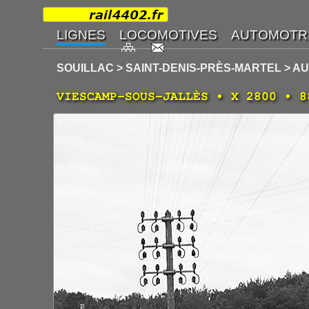
SOUILLAC > SAINT-DENIS-PRÈS-MARTEL > A
VIESCAMP-SOUS-JALLÈS • X 2800 • 8