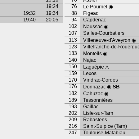
19:24
76
Le Pournel ◉
19:32
19:34
88
Figeac
19:40
20:05
94
Capdenac
102
Naussac ◉
107
Salles-Courbatiers
113
Villeneuve-d'Aveyron ◉
123
Villefranche-de-Rouergu
133
Monteils ◉
140
Najac
150
Laguépie ◬
159
Lexos
170
Vindrac-Cordes
176
Donnazac ◉
SB
182
Cahuzac ◉
189
Tessonnières
193
Gaillac
202
Lisle-sur-Tarn
209
Rabastens
216
Saint-Sulpice (Tarn)
247
Toulouse-Matabiau