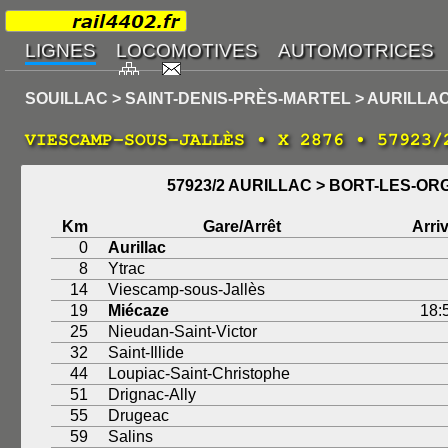
SOUILLAC > SAINT-DENIS-PRÈS-MARTEL > AURILLA
VIESCAMP-SOUS-JALLÈS • X 2876 • 57923/
57923/2 AURILLAC > BORT-LES-OR
Km
Gare/Arrêt
Arri
0
Aurillac
8
Ytrac
14
Viescamp-sous-Jallès
19
Miécaze
18:
25
Nieudan-Saint-Victor
32
Saint-Illide
44
Loupiac-Saint-Christophe
51
Drignac-Ally
55
Drugeac
59
Salins